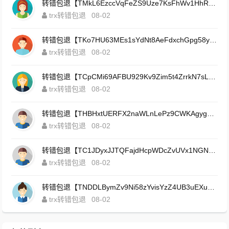
转错包退【TMkL6EzccVqFeZS9Uze7KsFhWv1HhRnnk2】客服TeleGram:【@TrxEm】
trx转错包退
08-02
转错包退【TKo7HU63MEs1sYdNt8AeFdxchGpg58y7pJ】客服TeleGram:【@TrxEm】
trx转错包退
08-02
转错包退【TCpCMi69AFBU929Kv9Zim5t4ZrrkN7sLmt】客服TeleGram:【@TrxEm】
trx转错包退
08-02
转错包退【THBHxtUERFX2naWLnLePz9CWKAgygggggv】客服TeleGram:【@TrxEm】
trx转错包退
08-02
转错包退【TC1JDyxJJTQFajdHcpWDcZvUVx1NGNcSZo】客服TeleGram:【@TrxEm】
trx转错包退
08-02
转错包退【TNDDLBymZv9Ni58zYvisYzZ4UB3uEXuzXQ】客服TeleGram:【@TrxEm】
trx转错包退
08-02