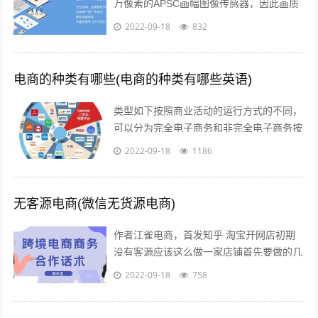
万像素的APSC画幅图像传感器，因此画质
上的表现是令人信服的相位检测和对比度检
2022-09-18
832
测相结合的“增强型混合自动对焦”...
电商的种类有哪些(电商的种类有哪些英语)
类型如下按照商业活动的运行方式的不同，
可以分为完全电子商务和非完全电子商务按
照商务活动的内容的不同，可以分为间接电
2022-09-18
1186
子商务和直接电子商务按照开展电子交易...
无客源电商(微信无货源电商)
作者江雀电商，首发知乎 淘宝开网店初期
没有客源应该这么做一家店铺首先要做的几
点第一步产品上架 第二步店铺装修 第三步
2022-09-18
758
让人来买 关于第一步产品上架，也是...